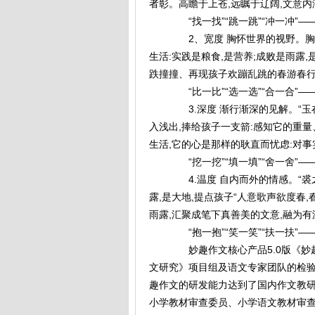
者彰。高瞻于上苍,远瞩于辽阔,文意内
“找一找”“跳一跳”“冲一冲”—
2、宽度 胸怀世界的视野。胸怀
生活:实践是粮食,是营养;成败是雨露
跌撞撞、再现孩子欢蹦乱跳的春游春行
“比一比”“选一选”“合一合”—
3.深度 渐行渐深的见解。“玉在
入浅出,捧给孩子一支箭:感知它的重
生活,它的心是那样的耿直而忧虑:对事
“挖一挖”“填一填”“舍一舍”—
4.温度 自内而外的情感。“裘之
露,是大地,提点孩子“人意歌声欲度春
雨露,汇聚成笔下真善美的文意,融为有
“抱一抱”“笑一笑”“扶一扶”—
妙趣作文核心产品5.0版《妙
文研究》项目组及语文专家团队的检验
趣作文的研发能力达到了国内作文教研
小学教材审查委员、小学语文教材审查