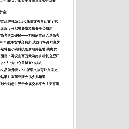
过万年薪百万加盟小趣童童装带你玩转
文章
文品牌升级 2.5.0版语文教育让文字充
通金服：开启融资贷款服务平台创新
与高考再次碰撞——刘慈欣作品入选高考
KBITC 数字货币交易所 成就你终身财富梦
齐聚特色小镇科技创新总部基地 共商发
真面目：再议山西万荣汾南有机复合肥厂
以“人”为中心重塑商业模式
文品牌升级 2.5.0版语文教育让文字充
米咕噜》重磅登陆央视少儿频道
环球告知您世界贵金属交易平台主要有哪