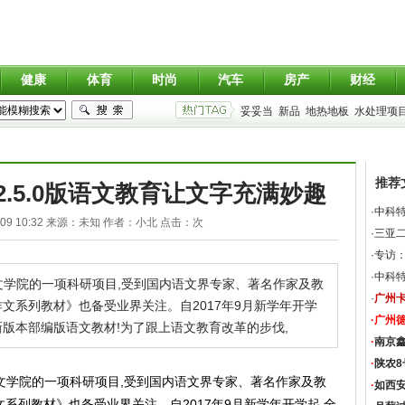
健康
体育
时尚
汽车
房产
财经
妥妥当
新品
地热地板
水处理项
推荐
2.5.0版语文教育让文字充满妙趣
·
中科
09 10:32
来源：
未知
作者：
小北
点击：
次
·
三亚二
·
专访
·
中科特
文学院的一项科研项目,受到国内语文界专家、著名作家及教
·
广州
文系列教材》也备受业界关注。自2017年9月新学年开学
·
广州
新版本部编版语文教材!为了跟上语文教育改革的步伐,
·
南京
·
陕农
学院的一项科研项目,受到国内语文界专家、著名作家及教
·
如西
系列教材》也备受业界关注。自2017年9月新学年开学起,全