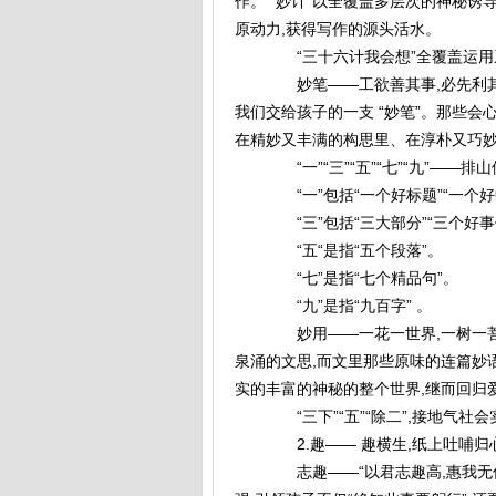
作。 “妙计”以全覆盖多层次的神秘诱
原动力,获得写作的源头活水。
“三十六计我会想”全覆盖运用系
妙笔——工欲善其事,必先利其器
我们交给孩子的一支 “妙笔”。那些会
在精妙又丰满的构思里、在淳朴又巧妙
“一”“三”“五”“七”“九”—
“一”包括“一个好标题”“一个好中
“三”包括“三大部分”“三个好事
“五“是指“五个段落”。
“七”是指“七个精品句”。
“九”是指“九百字” 。
妙用——一花一世界,一树一菩
泉涌的文思,而文里那些原味的连篇妙
实的丰富的神秘的整个世界,继而回归爱
“三下”“五”“除二”,接地气社
2.趣—— 趣横生,纸上吐哺归
志趣——“以君志趣高,惠我无俗