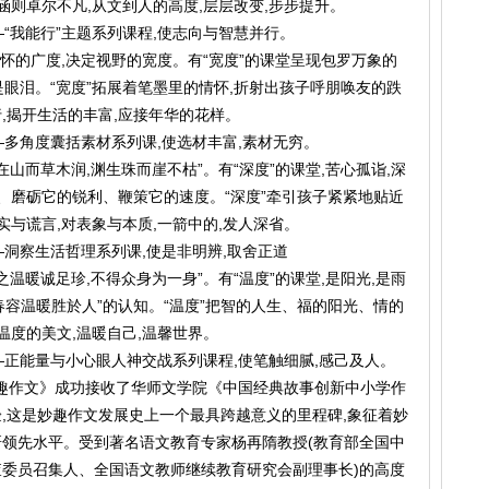
涵则卓尔不凡,从文到人的高度,层层改变,步步提升。
—“我能行”主题系列课程,使志向与智慧并行。
的广度,决定视野的宽度。有“宽度”的课堂呈现包罗万象的
,是眼泪。“宽度”拓展着笔墨里的情怀,折射出孩子呼朋唤友的跌
,揭开生活的丰富,应接年华的花样。
—多角度囊括素材系列课,使选材丰富,素材无穷。
山而草木润,渊生珠而崖不枯”。有“深度”的课堂,苦心孤诣,深
量、磨砺它的锐利、鞭策它的速度。“深度”牵引孩子紧紧地贴近
实与谎言,对表象与本质,一箭中的,发人深省。
—洞察生活哲理系列课,使是非明辨,取舍正道
温暖诚足珍,不得众身为一身”。有“温度”的课堂,是阳光,是雨
,春容温暖胜於人”的认知。“温度”把智的人生、福的阳光、情的
温度的美文,温暖自己,温馨世界。
—正能量与小心眼人神交战系列课程,使笔触细腻,感己及人。
趣作文》成功接收了华师文学院《中国经典故事创新中小学作
,这是妙趣作文发展史上一个最具跨越意义的里程碑,象征着妙
领先水平。受到著名语文教育专家杨再隋教授(教育部全国中
委员召集人、全国语文教师继续教育研究会副理事长)的高度