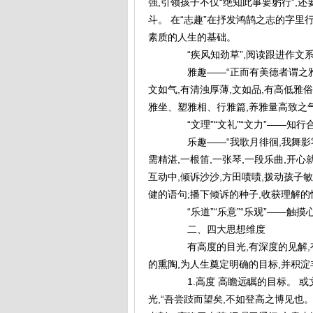
强,引领孩子不仅“绝知此事要躬行”,
斗。 在“志趣”在抒发鸿鹄之志的字里
素质的人生的基础。
“疾风知劲草”,阅读跟进作文系
雅趣——“正而有美德者谓之雅
文如气,有清浊厚薄,文如品,有高低雅俗
雅坐、塑雅相、行雅篇,养雅量高致之
“文理”“文礼”“文力”——知行
乐趣——“我歌月徘徊,我舞影零
需精湛,一根笛,一张琴,一段乐曲,开心
互动中,倾诉沙沙,方田啧啧,拨动孩子
健的语句;播下倾诉的种子,收获理解的
“乐道”“乐意”“乐观”——触摸
二、四大思想维度
有高度的目光,有深度的见解,有
的熏陶,为人生奠定明确的目标,并积
1.高度 高瞻远瞩的目标。 或
光,“吾尝跂而望矣,不如登高之博见也。