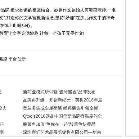
牌,追求妙趣的相互结合。妙趣作文创始人何海燕老师,一名
文”,打造你的文学宫殿新理念,坚持“妙趣”在少儿作文中的神奇
,在纸上吐哺归心。
教育让文字充满妙趣,让每一个孩子无畏作文!
服务平台创新
文
·
新商业模式研讨暨“壹号酱香”品牌发布
·
品牌再升级，开创新纪元：英树2018年度
启全力
·
奥兰多集成全屋整装 经典装饰引领全屋
·
Qtools2018选品中国母婴品牌有温度的全
罪
·
酸菜鱼加盟“鱼你在一起”酸菜鱼快餐品
期
·
深圳雍轩艺术品展览销售有限公司—华南