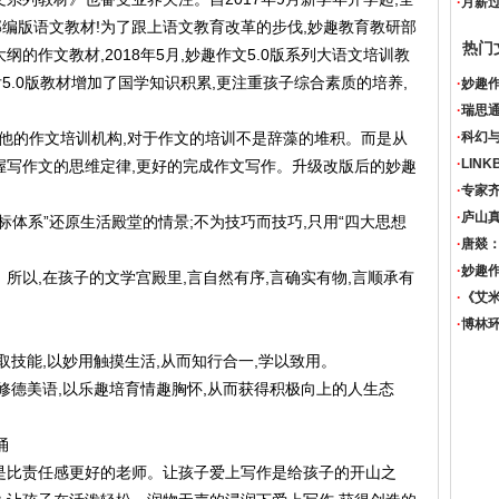
·
月薪
编版语文教材!为了跟上语文教育改革的步伐,妙趣教育教研部
热门
纲的作文教材,2018年5月,妙趣作文5.0版系列大语文培训教
.0版教材增加了国学知识积累,更注重孩子综合素质的培养,
·
妙趣作
。
·
瑞思
他的作文培训机构,对于作文的培训不是辞藻的堆积。而是从
·
科幻
·
LIN
握写作文的思维定律,更好的完成作文写作。升级改版后的妙趣
·
专家
·
庐山
体系”还原生活殿堂的情景;不为技巧而技巧,只用“四大思想
·
唐燚：
·
妙趣作
以,在孩子的文学宫殿里,言自然有序,言确实有物,言顺承有
·
《艾
·
博林
技能,以妙用触摸生活,从而知行合一,学以致用。
德美语,以乐趣培育情趣胸怀,从而获得积极向上的人生态
涌
比责任感更好的老师。让孩子爱上写作是给孩子的开山之