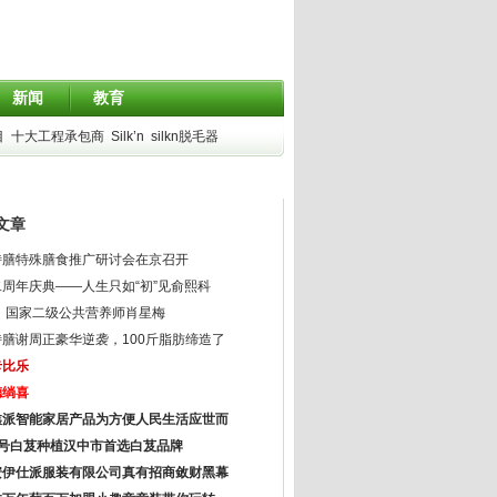
新闻
教育
目
十大工程承包商
Silk’n
silkn脱毛器
文章
特膳特殊膳食推广研讨会在京召开
周年庆典——人生只如“初”见俞熙科
： 国家二级公共营养师肖星梅
膳谢周正豪华逆袭，100斤脂肪缔造了
卡比乐
德绱喜
鑫派智能家居产品为方便人民生活应世而
8号白芨种植汉中市首选白芨品牌
安伊仕派服装有限公司真有招商敛财黑幕