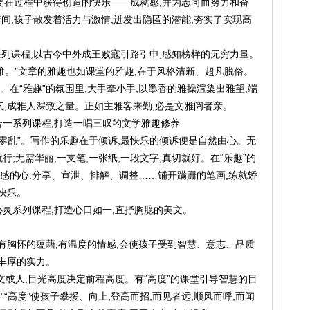
还要在过程中获得创造的快乐——成就感,并为志向而努力和奋
行间,孩子散发着活力与激情,迸发出隐匿的潜能,夯实了实现高
列课程,以古今中外成王败寇引路引申,感知榜样的无穷力量。
。”文章的雅趣也如课堂的雅趣,在于风格清新、超凡脱俗。
。在“雅趣”的氛围里,大手牵小手,以墨香的雅操渲染出雅望,端
气,成雅人深致之量。正如主雅客来勤,必是文雅阅者亲。
合一系列课程,打造一唱三叹的文学雅趣修养
乱”。写作的乐趣在于倾诉,最快乐的倾诉便是自然由心。无
就行;无需华丽,一支笔,一张纸,一段文字,真切就好。在“乐趣”的
敏感的心:分享、宣泄、排解、调整……铺开蹒跚的笔画,练就矫
快乐。
心灵系列课程,打造心口如一,直抒胸臆的美文。
胸怀的蕴藉,有温度的情感,会使孩子受到智慧、意志、品质
淀丰厚的实力。
文或人,目光高度决定前程高度。有“高度”的课堂引导智慧的目
”“高度”使孩子攀援、向上,登高而招,而见者远;顺风而呼,而闻