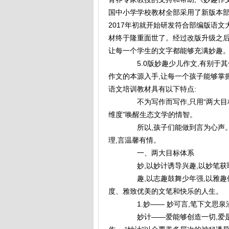
国中小学学校教材全部采用了新版本部
2017年初就开始研发符合部编版语文大
材终于隆重面世了。经过改版升级之后5
让每一个学生的文字都能够充满妙趣
5.0版妙趣少儿作文,有别于其
作文的本源入手,让每一个孩子能够掌
语文培训教材具有以下特点:
不为写作而写作,只用“两大目标
维度”唤醒生态文学的情智。
所以,孩子们能做到言为心声。所
理,言温馨有情。
一、两大目标体系
妙,以妙计诱导兴趣,以妙笔获取
趣,以志趣鼓舞少年强,以雅趣修
度、雅致优美的文笔和快乐的人生。
1.妙—— 妙可言,笔下文思泉
妙计——爱能够创造一切,爱是