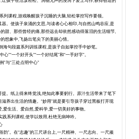
导,让孩子在活泼轻松、润物无声的浸润下爱上写作,获得创造的
列课程,游戏唤醒孩子沉睡的大脑,轻松掌控写作要领。
。使孩子泉涌的文思,与读者心心相印,与自然山鸣谷应,是
心的甜、那些曾经的痛,那些远去却依然感动得落泪的生活细节,
的想象中,飞扬出笔尖下的美丽心情。
—排山倒海句段篇系列训练课程,是孩子自如掌控手中妙笔。
心”“一个好开头”“一个好结尾”和“一手好字”。
例”与“三处点明中心”
提。纸上得来终觉浅,绝知此事要躬行。原汁生活带来了笔下
语滋养出生活的情趣。“妙用”就是要引导孩子穿过黑板打开现
,爱生活、爱自然,爱科学,爱一切美好的事物。
会实践系列课程,使学以致用,杜绝无病呻吟。
心
韵”。在“志趣”的三尺讲台上,一尺精神、一尺志向、一尺顽