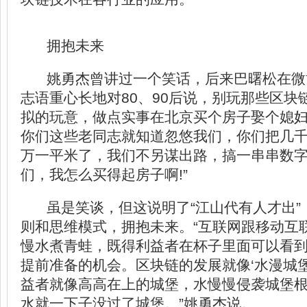
拥抱未来
姚勇杰曾讲过一个笑话，后来巴曙松在微
志语重心长地对80、90后说，别玩那些区块
拟的玩意，做点实事在北京买个房子娶个媳妇多
你们这些老同志就知道忽悠我们，你们把几千
万一平米了，我们不另谋出路，搞一串串数字
们，我怎么买得起房子啊!”
虽是笑谈，但这说明了“江山代有人才出”
则和思维模式，拥抱未来。“互联网跟移动互
慢水煮青蛙，既得利益者在杯子里面可以看
提前准备的机会。区块链的发展就像‘水漫城
益者就像高高在上的城堡，水慢慢侵袭城堡
水就一下子没过了城堡。”姚勇杰说。