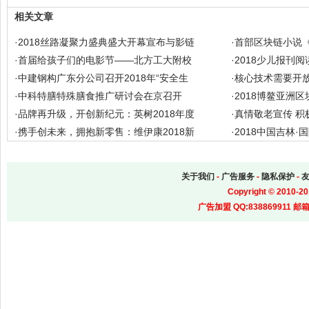
相关文章
·
2018丝路凝聚力盛典盛大开幕宣布与影链
·
首部区块链小说《
·
首届给孩子们的电影节——北方工大附校
·
2018少儿报刊阅
·
中建钢构广东分公司召开2018年“安全生
·
核心技术需要开放
·
中科特膳特殊膳食推广研讨会在京召开
·
2018博鳌亚洲区
·
品牌再升级，开创新纪元：英树2018年度
·
真情敬老宣传 积
·
携手创未来，拥抱新零售：维伊康2018新
·
2018中国吉林
关于我们
-
广告服务
-
隐私保护
-
Copyright
©
2010-20
广告加盟 QQ:838869911 邮箱